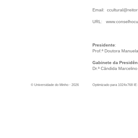
Email:
ccultural@reito
URL:
www.conselhocul
Presidente
:
Prof.ª Doutora Manuel
Gabinete da Presidên
Dr.ª Cândida Marcelino
© Universidade do Minho -
2026
Optimizado para 1024x768 IE 