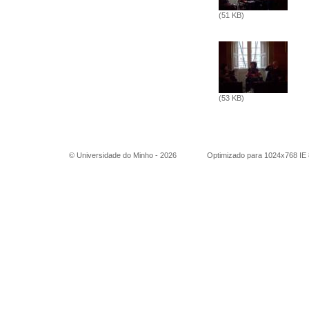
(51 KB)
(53 KB)
© Universidade do Minho -
2026
Optimizado para 1024x768 IE 